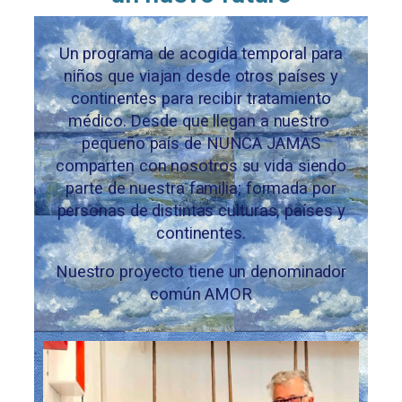
Un programa de acogida temporal para
niños que viajan desde otros países y
continentes para recibir tratamiento
médico. Desde que llegan a nuestro
pequeño país de NUNCA JAMAS
comparten con nosotros su vida siendo
parte de nuestra familia; formada por
personas de distintas culturas, países y
continentes.
Nuestro proyecto tiene un denominador
común AMOR